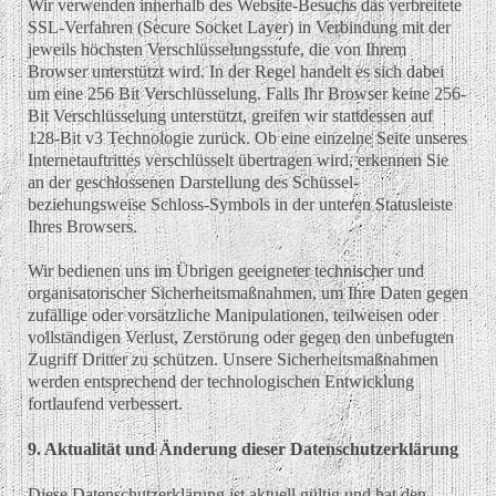
Wir verwenden innerhalb des Website-Besuchs das verbreitete
SSL-Verfahren (Secure Socket Layer) in Verbindung mit der
jeweils höchsten Verschlüsselungsstufe, die von Ihrem
Browser unterstützt wird. In der Regel handelt es sich dabei
um eine 256 Bit Verschlüsselung. Falls Ihr Browser keine 256-
Bit Verschlüsselung unterstützt, greifen wir stattdessen auf
128-Bit v3 Technologie zurück. Ob eine einzelne Seite unseres
Internetauftrittes verschlüsselt übertragen wird, erkennen Sie
an der geschlossenen Darstellung des Schüssel-
beziehungsweise Schloss-Symbols in der unteren Statusleiste
Ihres Browsers.
Wir bedienen uns im Übrigen geeigneter technischer und
organisatorischer Sicherheitsmaßnahmen, um Ihre Daten gegen
zufällige oder vorsätzliche Manipulationen, teilweisen oder
vollständigen Verlust, Zerstörung oder gegen den unbefugten
Zugriff Dritter zu schützen. Unsere Sicherheitsmaßnahmen
werden entsprechend der technologischen Entwicklung
fortlaufend verbessert.
9. Aktualität und Änderung dieser Datenschutzerklärung
Diese Datenschutzerklärung ist aktuell gültig und hat den