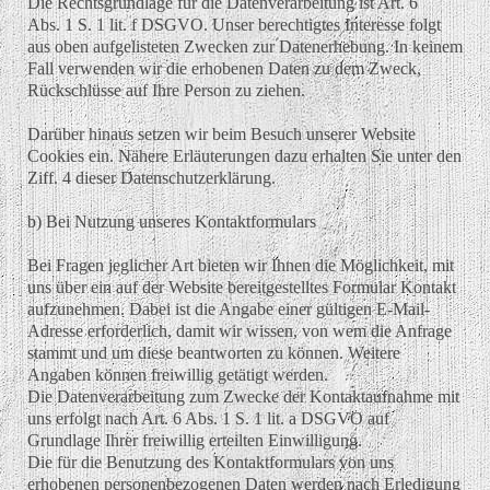
Die Rechtsgrundlage für die Datenverarbeitung ist Art. 6
Abs. 1 S. 1 lit. f DSGVO. Unser berechtigtes Interesse folgt
aus oben aufgelisteten Zwecken zur Datenerhebung. In keinem
Fall verwenden wir die erhobenen Daten zu dem Zweck,
Rückschlüsse auf Ihre Person zu ziehen.
Darüber hinaus setzen wir beim Besuch unserer Website
Cookies ein. Nähere Erläuterungen dazu erhalten Sie unter den
Ziff. 4 dieser Datenschutzerklärung.
b) Bei Nutzung unseres Kontaktformulars
Bei Fragen jeglicher Art bieten wir Ihnen die Möglichkeit, mit
uns über ein auf der Website bereitgestelltes Formular Kontakt
aufzunehmen. Dabei ist die Angabe einer gültigen E-Mail-
Adresse erforderlich, damit wir wissen, von wem die Anfrage
stammt und um diese beantworten zu können. Weitere
Angaben können freiwillig getätigt werden.
Die Datenverarbeitung zum Zwecke der Kontaktaufnahme mit
uns erfolgt nach Art. 6 Abs. 1 S. 1 lit. a DSGVO auf
Grundlage Ihrer freiwillig erteilten Einwilligung.
Die für die Benutzung des Kontaktformulars von uns
erhobenen personenbezogenen Daten werden nach Erledigung